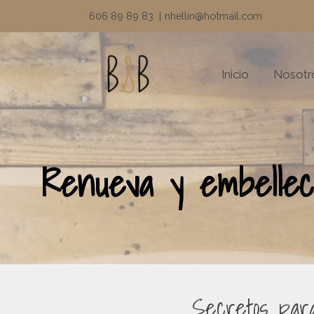
606 89 89 83
|
nhellin@hotmail.com
Inicio
Nosotr
Renueva y embellece
Secretos par