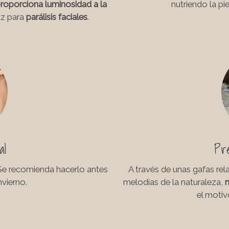
 proporciona luminosidad a la
nutriendo la pi
az para
parálisis faciales
.
al
Pre
Se recomienda hacerlo antes
A través de unas gafas rel
nvierno.
melodías de la naturaleza,
m
el motiv