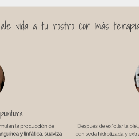
ale vida a tu rostro con más
terapi
upuntura
imulan la producción de
Después de exfoliar la piel,
anguínea y linfática
,
suaviza
con seda hidrolizada y extr