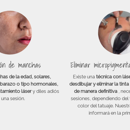
ción de manchas
Eliminar micropigmenta
as de la edad, solares,
Existe una
técnica con lás
barazo o tipo hormonales,
desdibujar y eliminar la tinta
atamiento láser
y diles adiós
de manera definitiva
, nec
 una sesión.
sesiones, dependiendo del t
color del tatuaje. Nuestr
informará en la prim