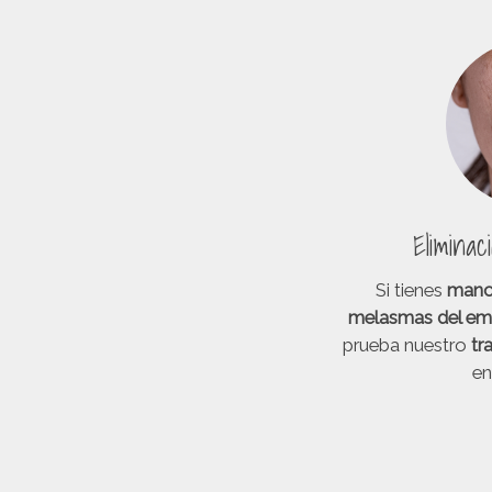
Elimina
Si tienes
manch
melasmas del em
prueba nuestro
tr
en