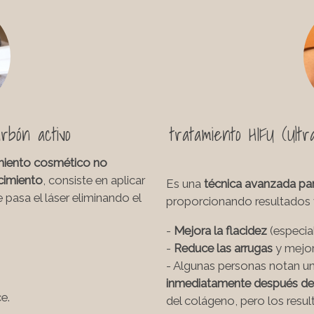
rbón activo
tratamiento HIFU (Ultra
miento cosmético no
cimiento
, consiste en aplicar
Es una
técnica avanzada para
 pasa el láser eliminando el
proporcionando resultados 
-
Mejora la flacidez
(especia
-
Reduce las arrugas
y mejor
- Algunas personas notan u
inmediatamente después del
e.
del colágeno, pero los resul