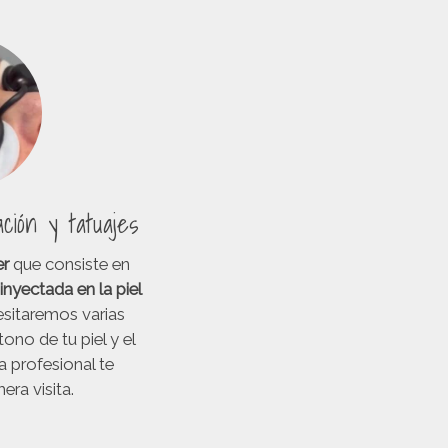
ción y tatuajes
er
que consiste en
 inyectada en la piel
esitaremos varias
ono de tu piel y el
a profesional te
era visita.